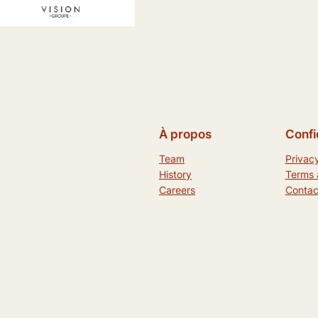
À propos
Confi
Team
Privacy
History
Terms 
Careers
Contac